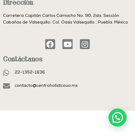
Dirección
Carretera Capitán Carlos Camacho No. 90, 2da. Sección
Cabañas de Valsequillo. Col. Oasis Valsequillo , Puebla. México
F
Y
I
a
o
n
c
u
s
Contáctanos
e
t
t
b
u
a
22-1352-1636
o
b
g
o
e
r
contacto@centroholisticouo.mx
k
a
m