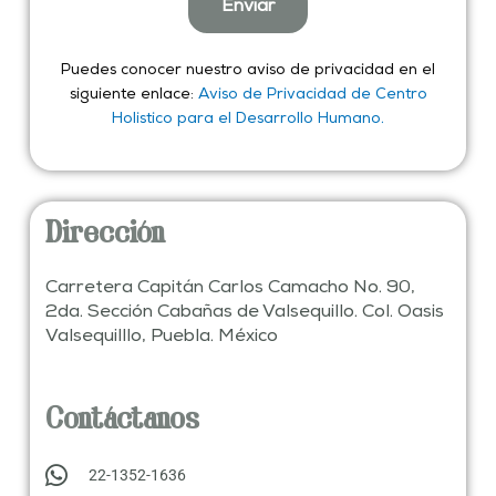
e
Enviar
e
e
c
t
t
o
Puedes conocer nuestro aviso de privacidad en el
r
siguiente enlace:
Aviso de Privacidad de Centro
ó
Holistico para el Desarrollo Humano.
n
i
c
o
Dirección
Carretera Capitán Carlos Camacho No. 90,
2da. Sección Cabañas de Valsequillo. Col. Oasis
Valsequilllo, Puebla. México
Contáctanos
22-1352-1636