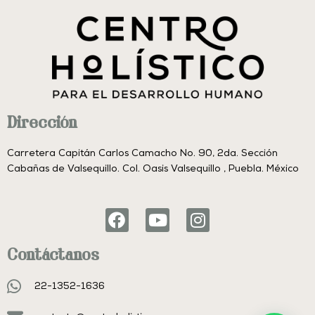
Dirección
Carretera Capitán Carlos Camacho No. 90, 2da. Sección
Cabañas de Valsequillo. Col. Oasis Valsequillo , Puebla. México
F
Y
I
a
o
n
c
u
s
Contáctanos
e
t
t
b
u
a
22-1352-1636
o
b
g